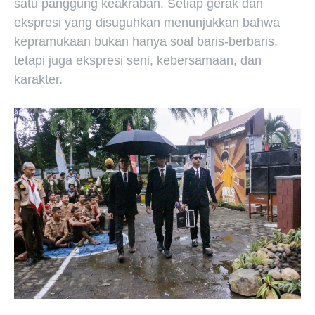
satu panggung keakraban. Setiap gerak dan
ekspresi yang disuguhkan menunjukkan bahwa
kepramukaan bukan hanya soal baris-berbaris,
tetapi juga ekspresi seni, kebersamaan, dan
karakter.