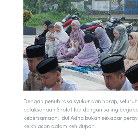
Dengan penuh rasa syukur dan harap, seluruh
pelaksanaan Sholat Ied dengan saling berja
kebersamaan. Idul Adha bukan sekadar peray
keikhlasan dalam kehidupan.