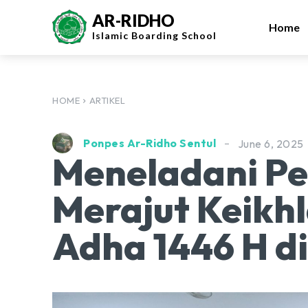
AR-RIDHO
Home
Islamic
Boarding School
HOME
ARTIKEL
Ponpes Ar-Ridho Sentul
June 6, 2025
Meneladani P
Merajut Keikhl
Adha 1446 H di