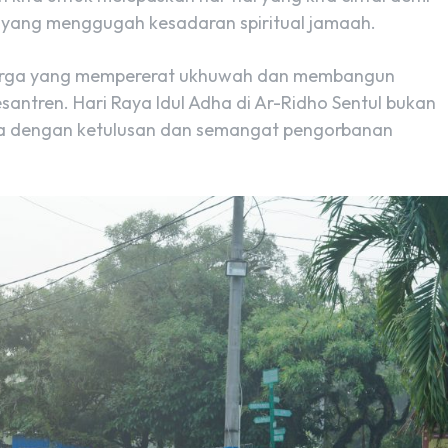
h yang menggugah kesadaran spiritual jamaah.
rharga yang mempererat ukhuwah dan membangun
santren. Hari Raya Idul Adha di Ar-Ridho Sentul bukan
uga dengan ketulusan dan semangat pengorbanan