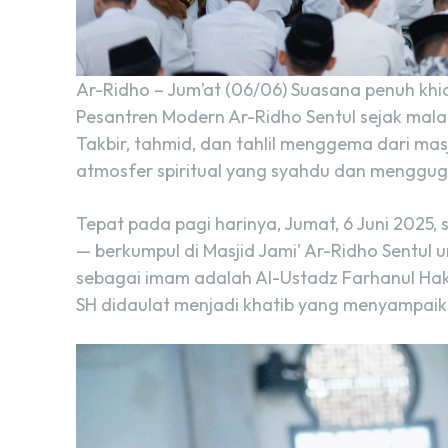
Ar-Ridho – Jum’at (06/06) Suasana penuh kh
Pesantren Modern Ar-Ridho Sentul sejak mala
Takbir, tahmid, dan tahlil menggema dari ma
atmosfer spiritual yang syahdu dan menggug
Tepat pada pagi harinya, Jumat, 6 Juni 2025, s
— berkumpul di Masjid Jami’ Ar-Ridho Sentul 
sebagai imam adalah Al-Ustadz Farhanul Hak
SH didaulat menjadi khatib yang menyampai