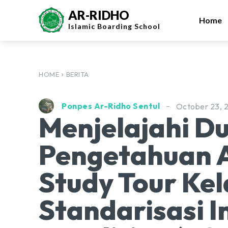
AR-RIDHO
Home
Islamic
Boarding School
HOME
BERITA
Ponpes Ar-Ridho Sentul
October 23, 
Menjelajahi Du
Pengetahuan A
Study Tour Kel
Standarisasi 