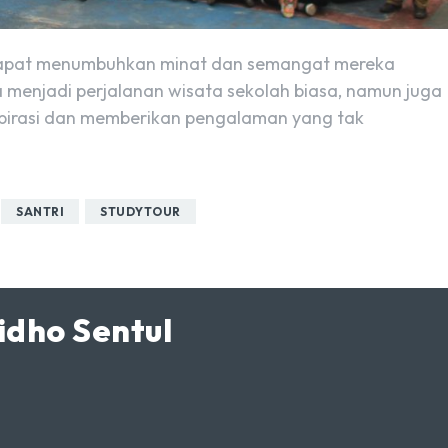
ri dapat menumbuhkan minat dan semangat mereka
ya menjadi perjalanan wisata sekolah biasa, namun juga
pirasi dan memberikan pengalaman yang tak
SANTRI
STUDYTOUR
idho Sentul