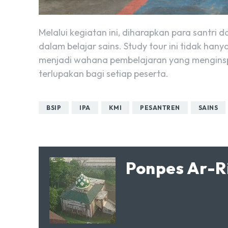
Melalui kegiatan ini, diharapkan para sant
dalam belajar sains. Study tour ini tidak han
menjadi wahana pembelajaran yang mengins
terlupakan bagi setiap peserta.
BSIP
IPA
KMI
PESANTREN
SAINS
Ponpes Ar-R