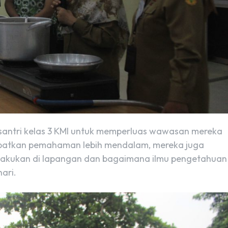
 santri kelas 3 KMI untuk memperluas wawasan mereka
apatkan pemahaman lebih mendalam, mereka juga
dilakukan di lapangan dan bagaimana ilmu pengetahuan
ari.