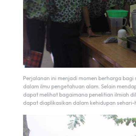
Perjalanan ini menjadi momen berharga bagi
dalam ilmu pengetahuan alam. Selain mend
dapat melihat bagaimana penelitian ilmiah 
dapat diaplikasikan dalam kehidupan sehari-h