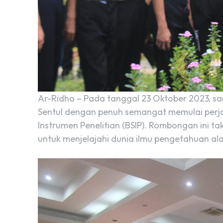
Ar-Ridho – Pada tanggal 23 Oktober 2023, sa
Sentul dengan penuh semangat memulai perja
Instrumen Penelitian (BSIP). Rombongan ini 
untuk menjelajahi dunia ilmu pengetahuan al