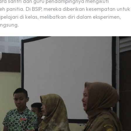
ara santri dan guru pendampingnya mengikuti
eh panitia. Di BSIP, mereka diberikan kesempatan untuk
lajari di kelas, melibatkan diri dalam eksperimen,
angsung.