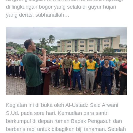
di lingkungan bogor yang selalu di guyur hujan
yang deras, subhanallah…
Kegiatan ini di buka oleh Al-Ustadz Said Arwani
S.Ud. pada sore hari. Kemudian para santri
berkumpul di depan rumah Bapak Pengasuh dan
berbaris rapi untuk dibagikan biji tanaman. Setelah