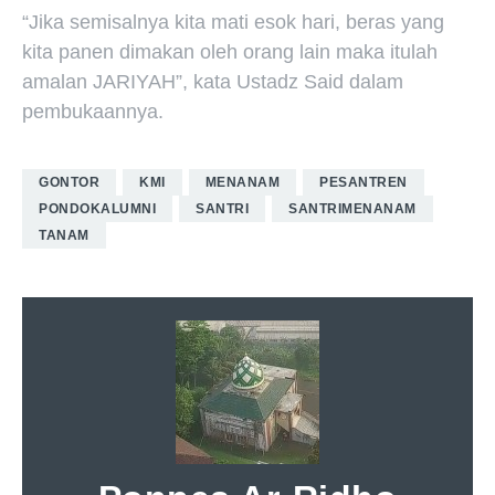
“Jika semisalnya kita mati esok hari, beras yang
kita panen dimakan oleh orang lain maka itulah
amalan JARIYAH”, kata Ustadz Said dalam
pembukaannya.
GONTOR
KMI
MENANAM
PESANTREN
PONDOKALUMNI
SANTRI
SANTRIMENANAM
TANAM