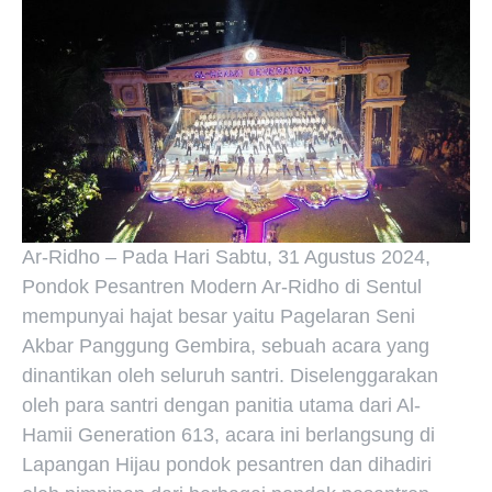
Ar-Ridho – Pada Hari Sabtu, 31 Agustus 2024,
Pondok Pesantren Modern Ar-Ridho di Sentul
mempunyai hajat besar yaitu Pagelaran Seni
Akbar Panggung Gembira, sebuah acara yang
dinantikan oleh seluruh santri. Diselenggarakan
oleh para santri dengan panitia utama dari Al-
Hamii Generation 613, acara ini berlangsung di
Lapangan Hijau pondok pesantren dan dihadiri