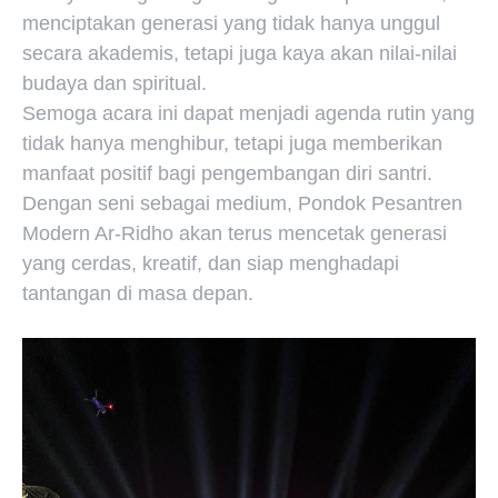
menciptakan generasi yang tidak hanya unggul
secara akademis, tetapi juga kaya akan nilai-nilai
budaya dan spiritual.
Semoga acara ini dapat menjadi agenda rutin yang
tidak hanya menghibur, tetapi juga memberikan
manfaat positif bagi pengembangan diri santri.
Dengan seni sebagai medium, Pondok Pesantren
Modern Ar-Ridho akan terus mencetak generasi
yang cerdas, kreatif, dan siap menghadapi
tantangan di masa depan.