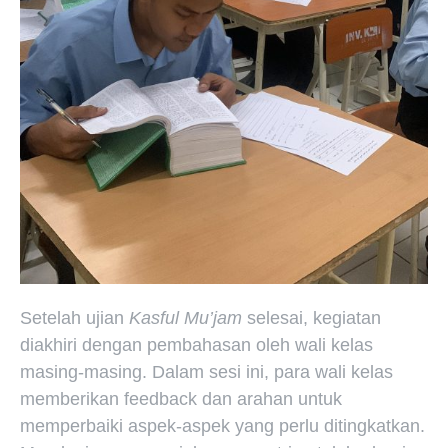
Setelah ujian
Kasful Mu’jam
selesai, kegiatan
diakhiri dengan pembahasan oleh wali kelas
masing-masing. Dalam sesi ini, para wali kelas
memberikan feedback dan arahan untuk
memperbaiki aspek-aspek yang perlu ditingkatkan.