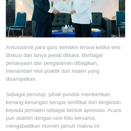
Antusiasme para guru semakin terasa ketika sesi
diskusi dan tanya jawab dibuka. Berbagai
pertanyaan dan pengalaman dibagikan,
menambah nilai praktik dari materi yang
disampaikan.
Sebagai penutup, pihak pondok memberikan
kenang-kenangan berupa sertifikat dan bingkisan
kepada pemateri sebagai bentuk apresiasi. Acara
pun diakhiri dengan sesi foto bersama,
mengabadikan momen penuh makna ini.