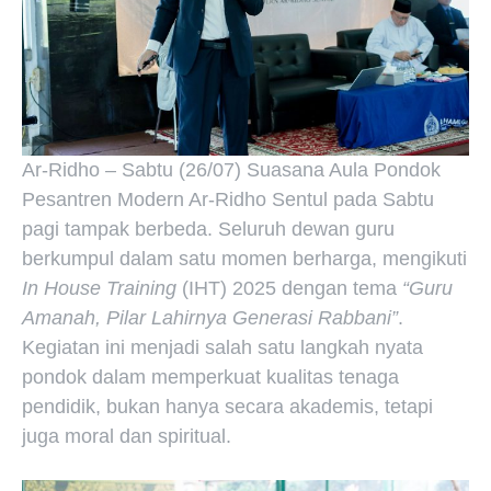
Ar-Ridho – Sabtu (26/07) Suasana Aula Pondok
Pesantren Modern Ar-Ridho Sentul pada Sabtu
pagi tampak berbeda. Seluruh dewan guru
berkumpul dalam satu momen berharga, mengikuti
In House Training
(IHT) 2025 dengan tema
“Guru
Amanah, Pilar Lahirnya Generasi Rabbani”
.
Kegiatan ini menjadi salah satu langkah nyata
pondok dalam memperkuat kualitas tenaga
pendidik, bukan hanya secara akademis, tetapi
juga moral dan spiritual.