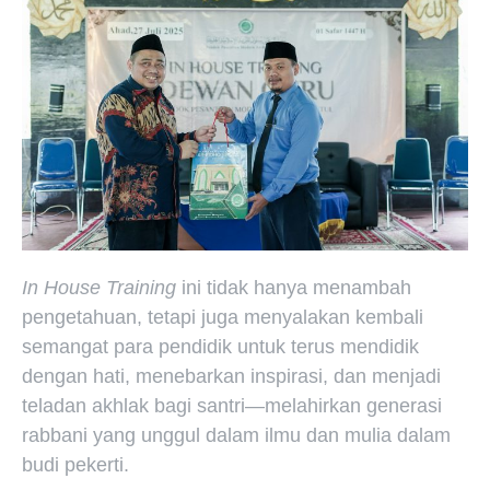
In House Training
ini tidak hanya menambah
pengetahuan, tetapi juga menyalakan kembali
semangat para pendidik untuk terus mendidik
dengan hati, menebarkan inspirasi, dan menjadi
teladan akhlak bagi santri—melahirkan generasi
rabbani yang unggul dalam ilmu dan mulia dalam
budi pekerti.