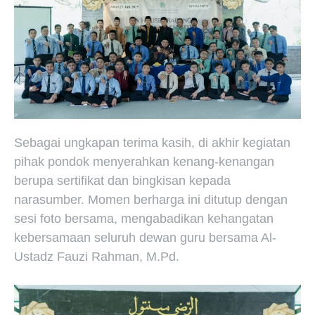
Sebagai ungkapan terima kasih, di akhir kegiatan
pihak pondok menyerahkan kenang-kenangan
berupa sertifikat dan bingkisan kepada
narasumber. Momen berharga ini ditutup dengan
sesi foto bersama, mengabadikan kehangatan
kebersamaan seluruh dewan guru bersama Al-
Ustadz Fauzi Rahman, M.Pd.