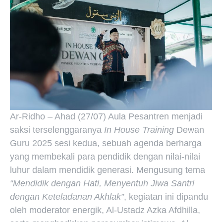
Ar-Ridho – Ahad (27/07) Aula Pesantren menjadi
saksi terselenggaranya
In House Training
Dewan
Guru 2025 sesi kedua, sebuah agenda berharga
yang membekali para pendidik dengan nilai-nilai
luhur dalam mendidik generasi. Mengusung tema
“Mendidik dengan Hati, Menyentuh Jiwa Santri
dengan Keteladanan Akhlak”
, kegiatan ini dipandu
oleh moderator energik, Al-Ustadz Azka Afdhilla,