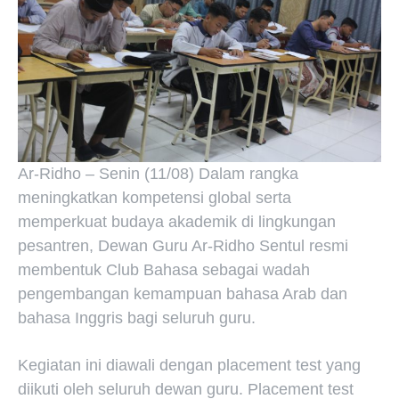
Ar-Ridho – Senin (11/08) Dalam rangka
meningkatkan kompetensi global serta
memperkuat budaya akademik di lingkungan
pesantren, Dewan Guru Ar-Ridho Sentul resmi
membentuk Club Bahasa sebagai wadah
pengembangan kemampuan bahasa Arab dan
bahasa Inggris bagi seluruh guru.
Kegiatan ini diawali dengan placement test yang
diikuti oleh seluruh dewan guru. Placement test