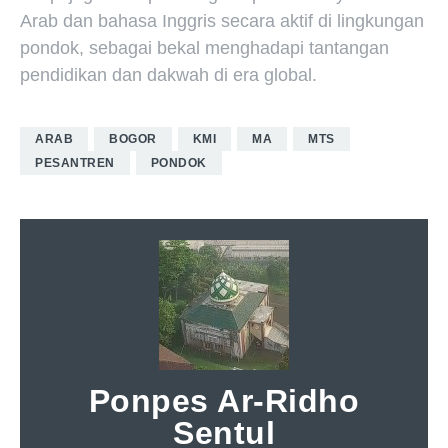
Arab dan bahasa Inggris secara aktif di lingkungan
pondok, sebagai bekal menghadapi tantangan
pendidikan dan dakwah di era global.
ARAB
BOGOR
KMI
MA
MTS
PESANTREN
PONDOK
Ponpes Ar-Ridho
Sentul