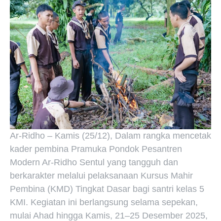
Ar-Ridho – Kamis (25/12), Dalam rangka mencetak
kader pembina Pramuka Pondok Pesantren
Modern Ar-Ridho Sentul yang tangguh dan
berkarakter melalui pelaksanaan Kursus Mahir
Pembina (KMD) Tingkat Dasar bagi santri kelas 5
KMI. Kegiatan ini berlangsung selama sepekan,
mulai Ahad hingga Kamis, 21–25 Desember 2025,