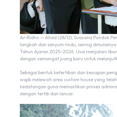
Ar-Ridho — Ahad (28/12), Suasana Pondok Pes
langkah dan senyum rindu, seiring dimulain
Tahun Ajaran 2025–2026. Usai menjalani libu
dengan semangat juang baru untuk melanjut
Sebagai bentuk ketertiban dan kesiapan pen
wajib melewati area custom house yang telah 
kedatangan guna memastikan proses administr
dengan tertib dan lancar.