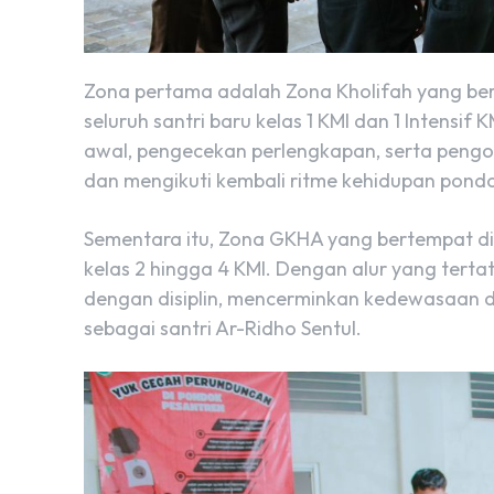
Zona pertama adalah Zona Kholifah yang ber
seluruh santri baru kelas 1 KMI dan 1 Intensif
awal, pengecekan perlengkapan, serta pengo
dan mengikuti kembali ritme kehidupan pond
Sementara itu, Zona GKHA yang bertempat di 
kelas 2 hingga 4 KMI. Dengan alur yang terta
dengan disiplin, mencerminkan kedewasaan 
sebagai santri Ar-Ridho Sentul.