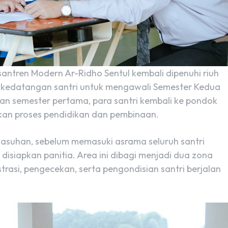
antren Modern Ar-Ridho Sentul kembali dipenuhi riuh
ya kedatangan santri untuk mengawali Semester Kedua
ran semester pertama, para santri kembali ke pondok
kan proses pendidikan dan pembinaan.
gasuhan, sebelum memasuki asrama seluruh santri
disiapkan panitia. Area ini dibagi menjadi dua zona
asi, pengecekan, serta pengondisian santri berjalan