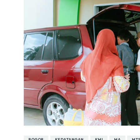
BOGOR
KEDATANGAN
KMI
MA
MT