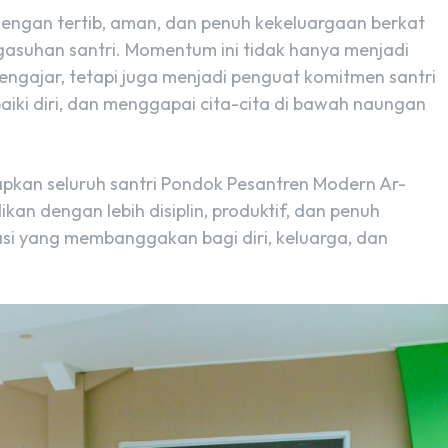
dengan tertib, aman, dan penuh kekeluargaan berkat
ngasuhan santri. Momentum ini tidak hanya menjadi
engajar, tetapi juga menjadi penguat komitmen santri
aiki diri, dan menggapai cita-cita di bawah naungan
apkan seluruh santri Pondok Pesantren Modern Ar-
kan dengan lebih disiplin, produktif, dan penuh
i yang membanggakan bagi diri, keluarga, dan