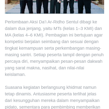
Perlombaan Aksi Da’i Ar-Ridho Sentul dibagi ke
dalam dua jenjang, yaitu MTs (kelas 1–3 KMI) dan
MA (kelas 4–6 KMI). Pembagian ini bertujuan agar
kompetisi berjalan seimbang dan sesuai dengan
tingkat kemampuan serta perkembangan masing-
masing santri. Setiap peserta tampil dengan penuh
percaya diri, menyampaikan pesan-pesan dakwah
yang sarat makna, nasihat, dan nilai-nilai
keislaman.
Suasana kegiatan berlangsung khidmat namun
tetap dinamis. Antusiasme peserta terlihat jelas
dari kesungguhan mereka dalam menyampaikan
pidato, sementara para pembimbing memberikan