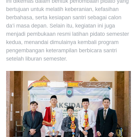
ini dikemas dalam bentuk perlombaan pidato yang
bertujuan untuk melatih keberanian, kefasihan
berbahasa, serta kesiapan santri sebagai calon
da’i masa depan. Selain itu, kegiatan ini juga
menjadi pembukaan resmi latihan pidato semester
kedua, menandai dimulainya kembali program
pengembangan keterampilan berbicara santri
setelah liburan semester.