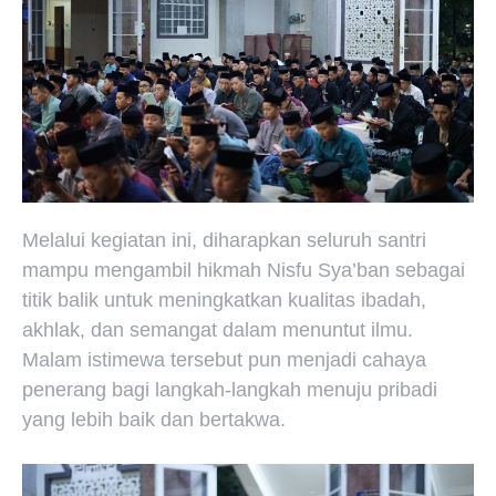
Melalui kegiatan ini, diharapkan seluruh santri
mampu mengambil hikmah Nisfu Sya’ban sebagai
titik balik untuk meningkatkan kualitas ibadah,
akhlak, dan semangat dalam menuntut ilmu.
Malam istimewa tersebut pun menjadi cahaya
penerang bagi langkah-langkah menuju pribadi
yang lebih baik dan bertakwa.