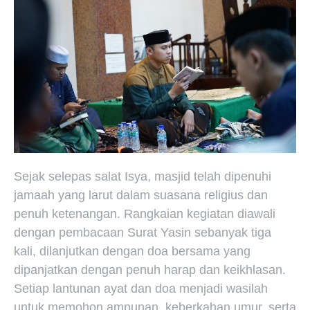
Sejak selepas salat Isya, masjid telah dipenuhi
jamaah yang larut dalam suasana religius dan
penuh ketenangan. Rangkaian kegiatan diawali
dengan pembacaan Surat Yasin sebanyak tiga
kali, dilanjutkan dengan doa bersama yang
dipanjatkan dengan penuh harap dan keikhlasan.
Setiap lantunan ayat dan doa menjadi wasilah
untuk memohon ampunan, keberkahan umur, serta