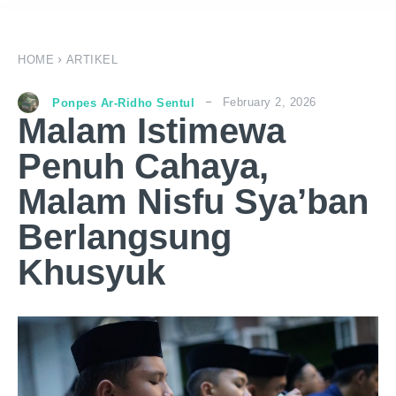
HOME
ARTIKEL
February 2, 2026
Ponpes Ar-Ridho Sentul
Malam Istimewa
Penuh Cahaya,
Malam Nisfu Sya’ban
Berlangsung
Khusyuk