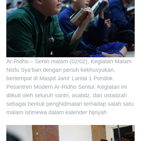
Ar-Ridho – Senin malam (02/02), Kegiatan Malam
Nisfu Sya’ban dengan penuh kekhusyukan,
bertempat di Masjid Jami’ Lantai 1 Pondok
Pesantren Modern Ar-Ridho Sentul. Kegiatan ini
diikuti oleh seluruh santri, asatidz, dan ustadzah
sebagai bentuk penghidmatan terhadap salah satu
malam istimewa dalam kalender hijriyah.