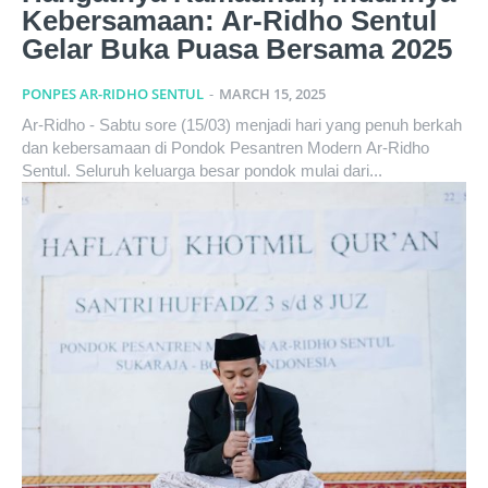
Kebersamaan: Ar-Ridho Sentul
Gelar Buka Puasa Bersama 2025
PONPES AR-RIDHO SENTUL
-
MARCH 15, 2025
Ar-Ridho - Sabtu sore (15/03) menjadi hari yang penuh berkah
dan kebersamaan di Pondok Pesantren Modern Ar-Ridho
Sentul. Seluruh keluarga besar pondok mulai dari...