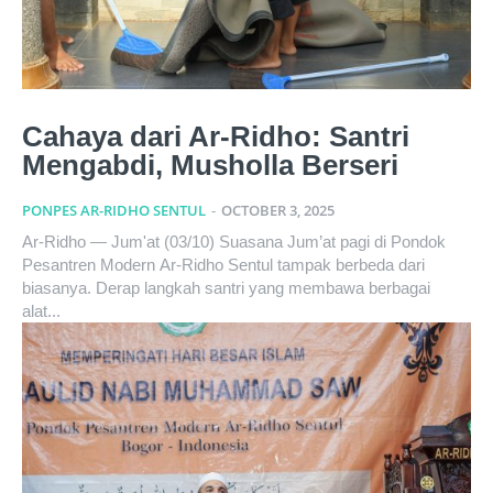
Cahaya dari Ar-Ridho: Santri
Mengabdi, Musholla Berseri
PONPES AR-RIDHO SENTUL
-
OCTOBER 3, 2025
Ar-Ridho — Jum'at (03/10) Suasana Jum’at pagi di Pondok
Pesantren Modern Ar-Ridho Sentul tampak berbeda dari
biasanya. Derap langkah santri yang membawa berbagai
alat...