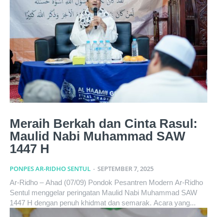
Meraih Berkah dan Cinta Rasul:
Maulid Nabi Muhammad SAW
1447 H
PONPES AR-RIDHO SENTUL
-
SEPTEMBER 7, 2025
Ar-Ridho – Ahad (07/09) Pondok Pesantren Modern Ar-Ridho
Sentul menggelar peringatan Maulid Nabi Muhammad SAW
1447 H dengan penuh khidmat dan semarak. Acara yang...