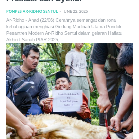
PONPES AR-RIDHO SENTUL
-
JUNE 22, 2025
Ar-Ridho - Ahad (22/06) Cerahnya semangat dan rona
kebahagiaan menghiasi Gedung Madinah Utama Pondok
Pesantren Modern Ar-Ridho Sentul dalam gelaran Haflatu
Akhiri-l-Sanah PIAR 2025,...