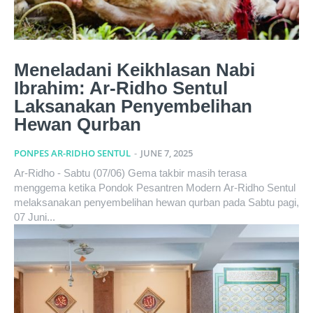
Meneladani Keikhlasan Nabi
Ibrahim: Ar-Ridho Sentul
Laksanakan Penyembelihan
Hewan Qurban
PONPES AR-RIDHO SENTUL
-
JUNE 7, 2025
Ar-Ridho - Sabtu (07/06) Gema takbir masih terasa
menggema ketika Pondok Pesantren Modern Ar-Ridho Sentul
melaksanakan penyembelihan hewan qurban pada Sabtu pagi,
07 Juni...