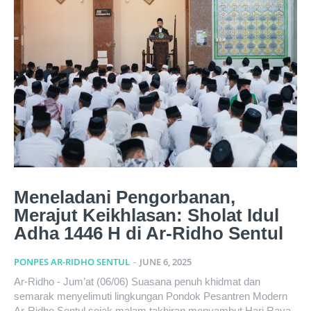
Meneladani Pengorbanan,
Merajut Keikhlasan: Sholat Idul
Adha 1446 H di Ar-Ridho Sentul
PONPES AR-RIDHO SENTUL
-
JUNE 6, 2025
Ar-Ridho - Jum’at (06/06) Suasana penuh khidmat dan
semarak menyelimuti lingkungan Pondok Pesantren Modern
Ar-Ridho Sentul sejak malam takbiran menyambut Hari Raya