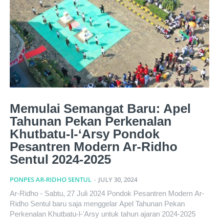
Memulai Semangat Baru: Apel
Tahunan Pekan Perkenalan
Khutbatu-l-‘Arsy Pondok
Pesantren Modern Ar-Ridho
Sentul 2024-2025
PONPES AR-RIDHO SENTUL
-
JULY 30, 2024
Ar-Ridho - Sabtu, 27 Juli 2024 Pondok Pesantren Modern Ar-
Ridho Sentul baru saja menggelar Apel Tahunan Pekan
Perkenalan Khutbatu-l-'Arsy untuk tahun ajaran 2024-2025