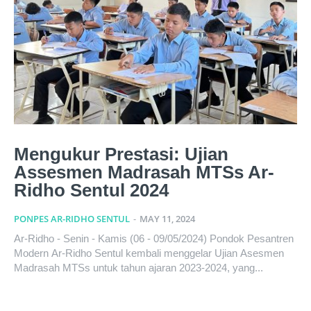
Mengukur Prestasi: Ujian
Assesmen Madrasah MTSs Ar-
Ridho Sentul 2024
PONPES AR-RIDHO SENTUL
-
MAY 11, 2024
Ar-Ridho - Senin - Kamis (06 - 09/05/2024) Pondok Pesantren
Modern Ar-Ridho Sentul kembali menggelar Ujian Asesmen
Madrasah MTSs untuk tahun ajaran 2023-2024, yang...