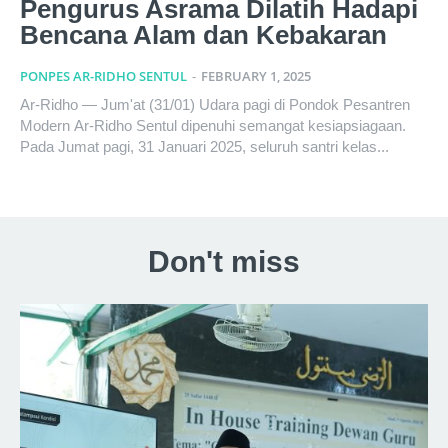
Pengurus Asrama Dilatih Hadapi
Bencana Alam dan Kebakaran
PONPES AR-RIDHO SENTUL
-
FEBRUARY 1, 2025
Ar-Ridho — Jum'at (31/01) Udara pagi di Pondok Pesantren
Modern Ar-Ridho Sentul dipenuhi semangat kesiapsiagaan.
Pada Jumat pagi, 31 Januari 2025, seluruh santri kelas...
Don't miss