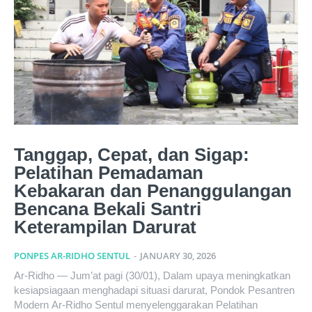
Tanggap, Cepat, dan Sigap:
Pelatihan Pemadaman
Kebakaran dan Penanggulangan
Bencana Bekali Santri
Keterampilan Darurat
PONPES AR-RIDHO SENTUL
-
JANUARY 30, 2026
Ar-Ridho — Jum’at pagi (30/01), Dalam upaya meningkatkan
kesiapsiagaan menghadapi situasi darurat, Pondok Pesantren
Modern Ar-Ridho Sentul menyelenggarakan Pelatihan