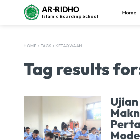
AR-RIDHO
Home
Islamic
Boarding School
HOME
TAGS
KETAQWAAN
Tag results for
Ujian
Makna
Perta
Moder