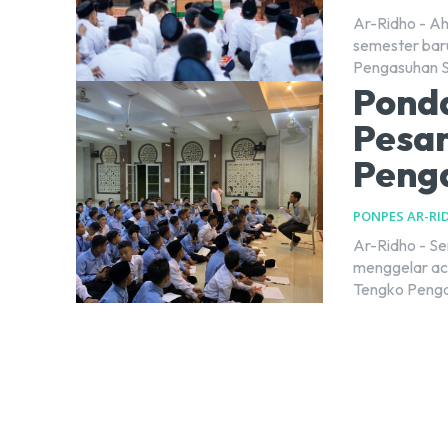
Ar-Ridho - A
semester baru
Pengasuhan San
Ponda
Pesa
Penga
PONPES AR-RI
Ar-Ridho - Se
menggelar ac
Tengko Pengas