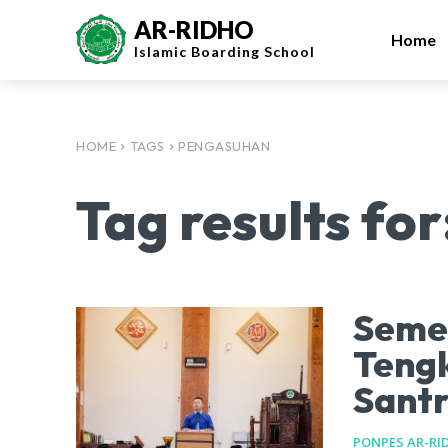
AR-RIDHO
Home
Islamic
Boarding School
HOME
TAGS
PENGASUHAN
Tag results for
Semes
Tengk
Santr
PONPES AR-RI