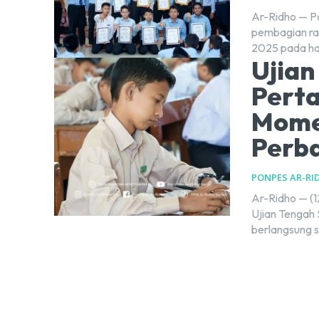
Ar-Ridho — P
pembagian ra
2025 pada har
Ujian
Pert
Mome
Perba
PONPES AR-RI
Ar-Ridho — (
Ujian Tengah
berlangsung s