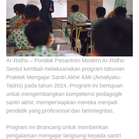
Ar-Ridho – Pondok Pesantren Modern Ar-Ridho
Sentul kembali melaksanakan program tahunan
Praktek Mengajar Santri Akhir KMI (Amaliyatu-
Tadris) pada tahun 2024. Program ini bertujuan
untuk mengembangkan kompetensi pedagogik
santri akhir, mempersiapkan mereka menjadi
pendidik yang profesional dan berintegritas.
Program ini dirancang untuk memberikan
pengalaman mengajar langsung kepada santri