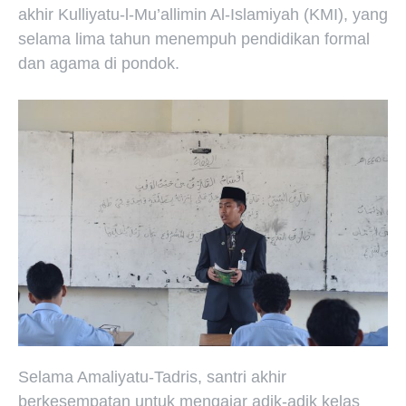
akhir Kulliyatu-l-Mu’allimin Al-Islamiyah (KMI), yang
selama lima tahun menempuh pendidikan formal
dan agama di pondok.
Selama Amaliyatu-Tadris, santri akhir
berkesempatan untuk mengajar adik-adik kelas