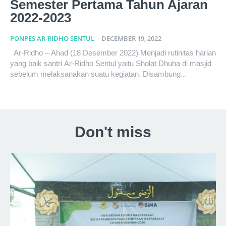
Semester Pertama Tahun Ajaran
2022-2023
PONPES AR-RIDHO SENTUL
-
DECEMBER 19, 2022
Ar-Ridho – Ahad (18 Desember 2022) Menjadi rutinitas harian
yang baik santri Ar-Ridho Sentul yaitu Sholat Dhuha di masjid
sebelum melaksanakan suatu kegiatan. Disambung...
Don't miss