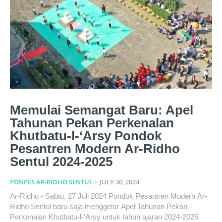
Memulai Semangat Baru: Apel
Tahunan Pekan Perkenalan
Khutbatu-l-‘Arsy Pondok
Pesantren Modern Ar-Ridho
Sentul 2024-2025
PONPES AR-RIDHO SENTUL
-
JULY 30, 2024
Ar-Ridho - Sabtu, 27 Juli 2024 Pondok Pesantren Modern Ar-
Ridho Sentul baru saja menggelar Apel Tahunan Pekan
Perkenalan Khutbatu-l-'Arsy untuk tahun ajaran 2024-2025