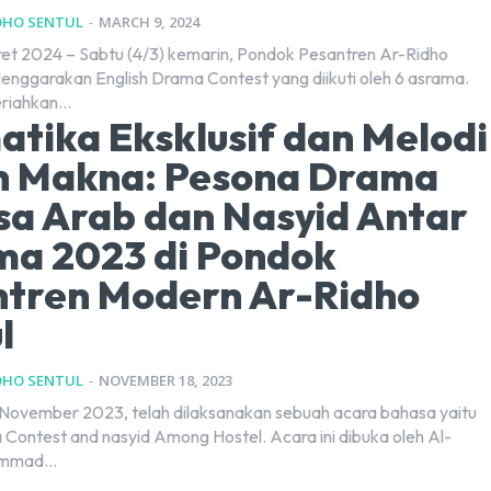
DHO SENTUL
-
MARCH 9, 2024
ret 2024 – Sabtu (4/3) kemarin, Pondok Pesantren Ar-Ridho
enggarakan English Drama Contest yang diikuti oleh 6 asrama.
riahkan...
tika Eksklusif dan Melodi
h Makna: Pesona Drama
a Arab dan Nasyid Antar
ma 2023 di Pondok
ntren Modern Ar-Ridho
l
DHO SENTUL
-
NOVEMBER 18, 2023
 November 2023, telah dilaksanakan sebuah acara bahasa yaitu
Contest and nasyid Among Hostel. Acara ini dibuka oleh Al-
mmad...