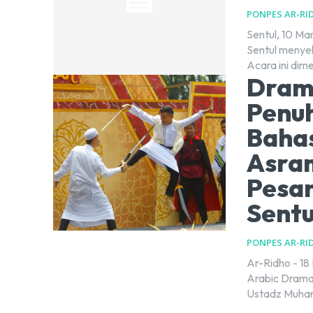
PONPES AR-RI
Sentul, 10 Ma
Sentul menyel
Acara ini dime
Drama
Penu
Bahas
Asra
Pesa
Sentu
PONPES AR-RI
Ar-Ridho - 18
Arabic Drama 
Ustadz Muha