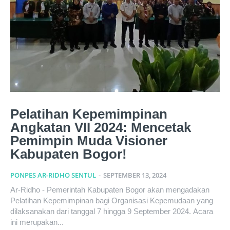
Pelatihan Kepemimpinan
Angkatan VII 2024: Mencetak
Pemimpin Muda Visioner
Kabupaten Bogor!
PONPES AR-RIDHO SENTUL
-
SEPTEMBER 13, 2024
Ar-Ridho - Pemerintah Kabupaten Bogor akan mengadakan
Pelatihan Kepemimpinan bagi Organisasi Kepemudaan yang
dilaksanakan dari tanggal 7 hingga 9 September 2024. Acara
ini merupakan...