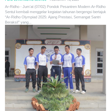
Ar-Ridho - Jum'at (07/02) Pondok Pesantren Modern Ar-Ridho
Sentul kembali menggelar kegiatan tahunan bergengsi bertajuk
“Ar-Ridho Olympiad 2025: Ajang Prestasi, Semangat Santri
Beraksi!” yang...