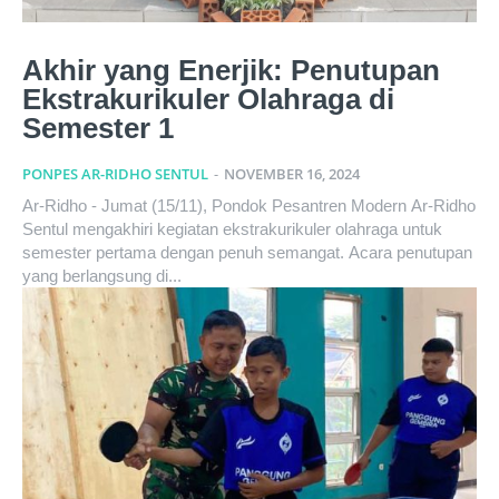
Akhir yang Enerjik: Penutupan
Ekstrakurikuler Olahraga di
Semester 1
PONPES AR-RIDHO SENTUL
-
NOVEMBER 16, 2024
Ar-Ridho - Jumat (15/11), Pondok Pesantren Modern Ar-Ridho
Sentul mengakhiri kegiatan ekstrakurikuler olahraga untuk
semester pertama dengan penuh semangat. Acara penutupan
yang berlangsung di...