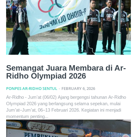
Semangat Juara Membara di Ar-
Ridho Olympiad 2026
PONPES AR-RIDHO SENTUL
-
FEBRUARY 6, 2026
Ar-Ridho - Jum'at (06/02) Ajang bergengsi tahunan Ar-Ridho
Olympiad 2026 yang berlangsung selama sepekan, mulai
Jum’at–Jum’at, 06–13 Februari 2026. Kegiatan ini menjadi
momentum penting...