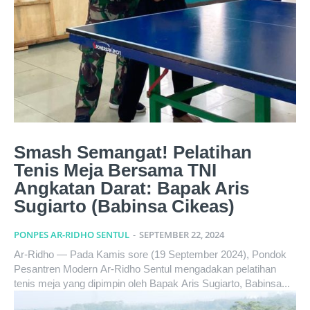
Smash Semangat! Pelatihan
Tenis Meja Bersama TNI
Angkatan Darat: Bapak Aris
Sugiarto (Babinsa Cikeas)
PONPES AR-RIDHO SENTUL
-
SEPTEMBER 22, 2024
Ar-Ridho — Pada Kamis sore (19 September 2024), Pondok
Pesantren Modern Ar-Ridho Sentul mengadakan pelatihan
tenis meja yang dipimpin oleh Bapak Aris Sugiarto, Babinsa...