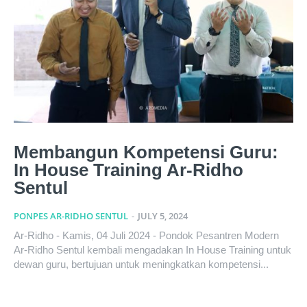
Membangun Kompetensi Guru:
In House Training Ar-Ridho
Sentul
PONPES AR-RIDHO SENTUL
-
JULY 5, 2024
Ar-Ridho - Kamis, 04 Juli 2024 - Pondok Pesantren Modern
Ar-Ridho Sentul kembali mengadakan In House Training untuk
dewan guru, bertujuan untuk meningkatkan kompetensi...