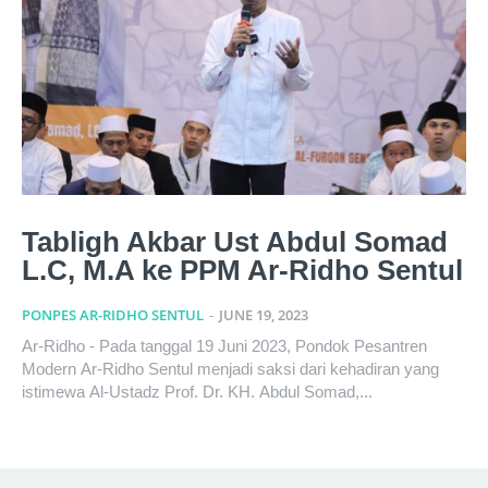
Tabligh Akbar Ust Abdul Somad
L.C, M.A ke PPM Ar-Ridho Sentul
PONPES AR-RIDHO SENTUL
-
JUNE 19, 2023
Ar-Ridho - Pada tanggal 19 Juni 2023, Pondok Pesantren
Modern Ar-Ridho Sentul menjadi saksi dari kehadiran yang
istimewa Al-Ustadz Prof. Dr. KH. Abdul Somad,...