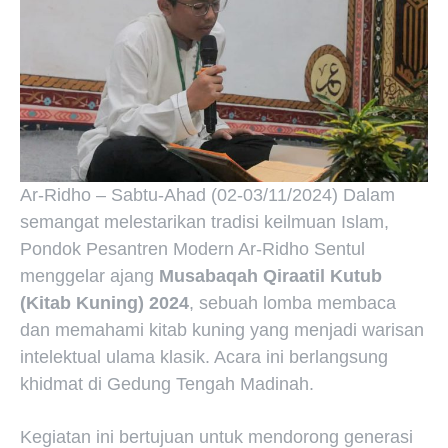
Ar-Ridho – Sabtu-Ahad (02-03/11/2024) Dalam
semangat melestarikan tradisi keilmuan Islam,
Pondok Pesantren Modern Ar-Ridho Sentul
menggelar ajang
Musabaqah Qiraatil Kutub
(Kitab Kuning) 2024
, sebuah lomba membaca
dan memahami kitab kuning yang menjadi warisan
intelektual ulama klasik. Acara ini berlangsung
khidmat di Gedung Tengah Madinah.
Kegiatan ini bertujuan untuk mendorong generasi