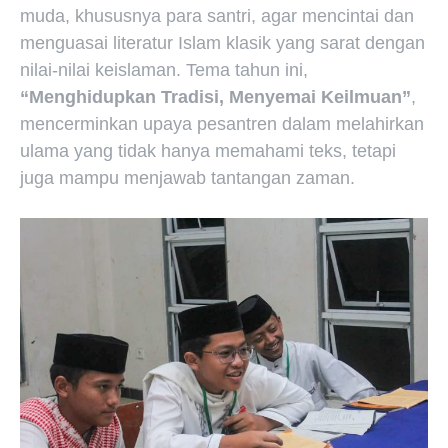
muda, khususnya para santri, agar mencintai dan
menguasai literatur Islam klasik yang sarat dengan
nilai-nilai keislaman. Tema tahun ini,
“Menghidupkan Tradisi, Menyemai Keilmuan”
,
mencerminkan upaya pesantren dalam melahirkan
ulama yang tidak hanya memahami teks, tetapi
juga mampu menjawab tantangan zaman.