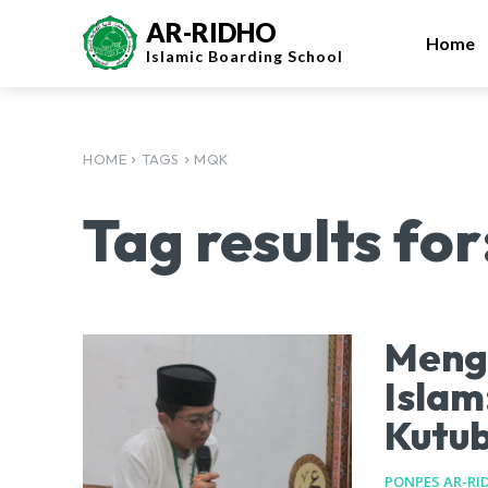
AR-RIDHO
Home
Islamic
Boarding School
HOME
TAGS
MQK
Tag results for
Meng
Islam
Kutub
PONPES AR-RI