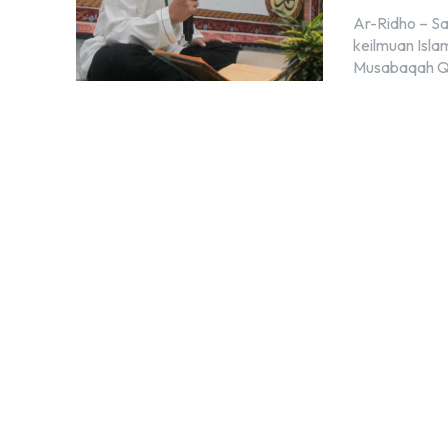
Ar-Ridho – S
keilmuan Isl
Musabaqah Qir