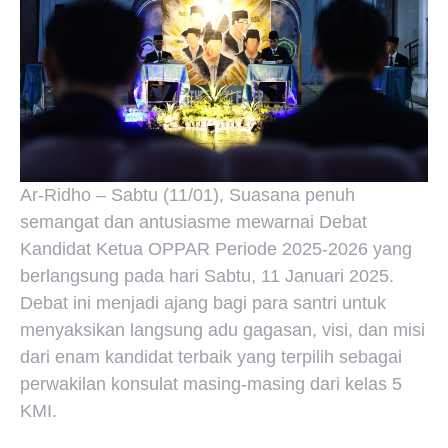
Ar-Ridho – Sabtu (11/01), Suasana penuh
semangat dan antusiasme mewarnai Debat
Kandidat Ketua OPPAR Periode 2025-2026 yang
berlangsung pada hari Sabtu, 11 Januari 2025.
Debat ini menjadi ajang bagi para santri untuk
menyaksikan langsung adu gagasan, visi, dan misi
dari enam kandidat terbaik yang terpilih sebagai
perwakilan konsulat masing-masing dari kelas 5
KMI.