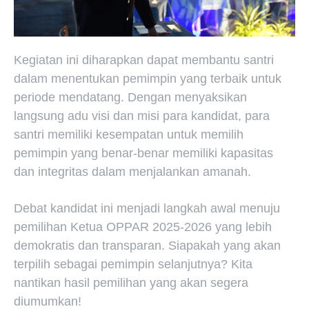
Kegiatan ini diharapkan dapat membantu santri
dalam menentukan pemimpin yang terbaik untuk
periode mendatang. Dengan menyaksikan
langsung adu visi dan misi para kandidat, para
santri memiliki kesempatan untuk memilih
pemimpin yang benar-benar memiliki kapasitas
dan integritas dalam menjalankan amanah.
Debat kandidat ini menjadi langkah awal menuju
pemilihan Ketua OPPAR 2025-2026 yang lebih
demokratis dan transparan. Siapakah yang akan
terpilih sebagai pemimpin selanjutnya? Kita
nantikan hasil pemilihan yang akan segera
diumumkan!