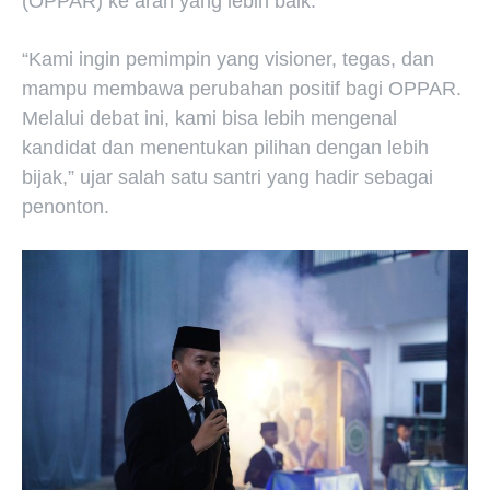
(OPPAR) ke arah yang lebih baik.
“Kami ingin pemimpin yang visioner, tegas, dan
mampu membawa perubahan positif bagi OPPAR.
Melalui debat ini, kami bisa lebih mengenal
kandidat dan menentukan pilihan dengan lebih
bijak,” ujar salah satu santri yang hadir sebagai
penonton.