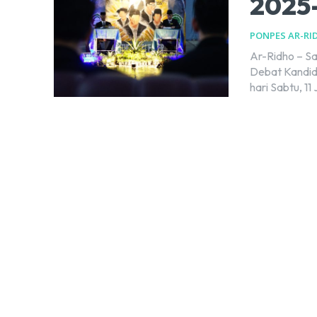
2025-
PONPES AR-RI
Ar-Ridho – Sabtu (11/01), Suasana penuh semangat dan antusiasme mewarnai
Debat Kandid
hari Sabtu, 11 