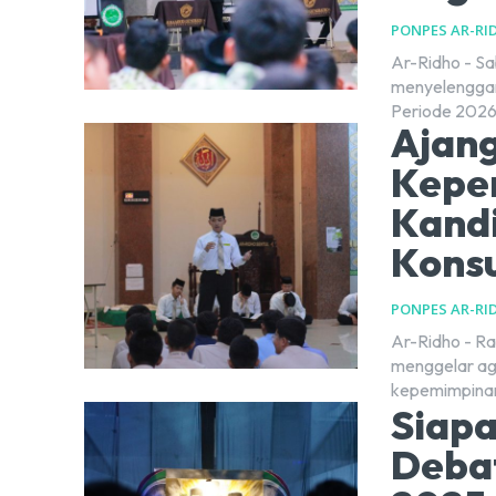
PONPES AR-RI
Ar-Ridho - S
menyelenggar
Periode 2026–
Ajang
Kepe
Kand
Konsu
PONPES AR-RI
Ar-Ridho - Ra
menggelar ag
kepemimpinan 
Siapa
Deba