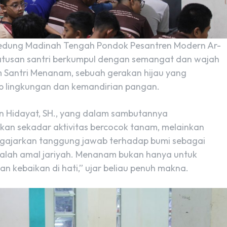
 Gedung Madinah Tengah Pondok Pesantren Modern Ar-
 Ratusan santri berkumpul dengan semangat dan wajah
 Santri Menanam, sebuah gerakan hijau yang
p lingkungan dan kemandirian pangan.
fan Hidayat, SH., yang dalam sambutannya
n sekadar aktivitas bercocok tanam, melainkan
engajarkan tanggung jawab terhadap bumi sebagai
adalah amal jariyah. Menanam bukan hanya untuk
 kebaikan di hati,” ujar beliau penuh makna.