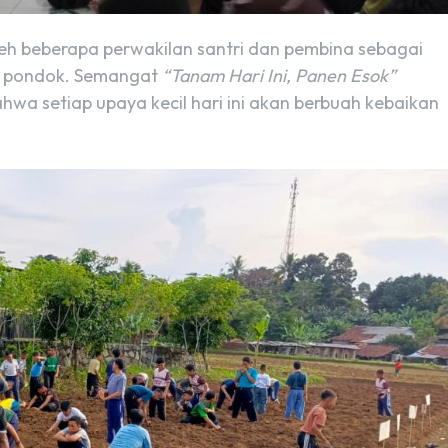
eh beberapa perwakilan santri dan pembina sebagai
an pondok. Semangat
“Tanam Hari Ini, Panen Esok”
wa setiap upaya kecil hari ini akan berbuah kebaikan