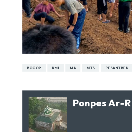
BOGOR
KMI
MA
MTS
PESANTREN
Ponpes Ar-R