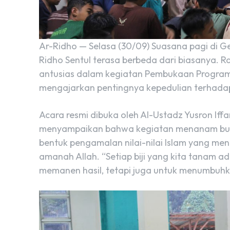
Ar-Ridho — Selasa (30/09) Suasana pagi di
Ridho Sentul terasa berbeda dari biasanya.
antusias dalam kegiatan Pembukaan Program
mengajarkan pentingnya kepedulian terhada
Acara resmi dibuka oleh Al-Ustadz Yusron If
menyampaikan bahwa kegiatan menanam buka
bentuk pengamalan nilai-nilai Islam yang m
amanah Allah. “Setiap biji yang kita tanam 
memanen hasil, tetapi juga untuk menumbuhkan