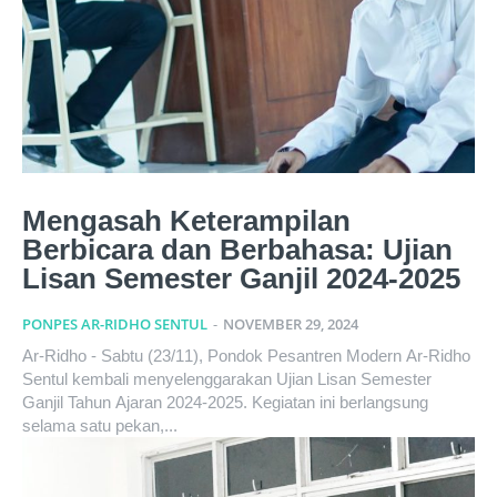
Mengasah Keterampilan
Berbicara dan Berbahasa: Ujian
Lisan Semester Ganjil 2024-2025
PONPES AR-RIDHO SENTUL
-
NOVEMBER 29, 2024
Ar-Ridho - Sabtu (23/11), Pondok Pesantren Modern Ar-Ridho
Sentul kembali menyelenggarakan Ujian Lisan Semester
Ganjil Tahun Ajaran 2024-2025. Kegiatan ini berlangsung
selama satu pekan,...