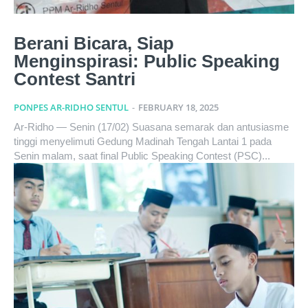
Berani Bicara, Siap
Menginspirasi: Public Speaking
Contest Santri
PONPES AR-RIDHO SENTUL
-
FEBRUARY 18, 2025
Ar-Ridho — Senin (17/02) Suasana semarak dan antusiasme
tinggi menyelimuti Gedung Madinah Tengah Lantai 1 pada
Senin malam, saat final Public Speaking Contest (PSC)...