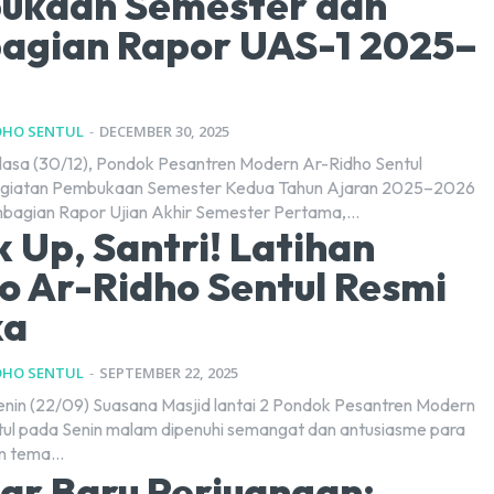
ukaan Semester dan
agian Rapor UAS-1 2025–
DHO SENTUL
-
DECEMBER 30, 2025
lasa (30/12), Pondok Pesantren Modern Ar-Ridho Sentul
egiatan Pembukaan Semester Kedua Tahun Ajaran 2025–2026
bagian Rapor Ujian Akhir Semester Pertama,...
 Up, Santri! Latihan
o Ar-Ridho Sentul Resmi
ka
DHO SENTUL
-
SEPTEMBER 22, 2025
nin (22/09) Suasana Masjid lantai 2 Pondok Pesantren Modern
tul pada Senin malam dipenuhi semangat dan antusiasme para
n tema...
r Baru Perjuangan: