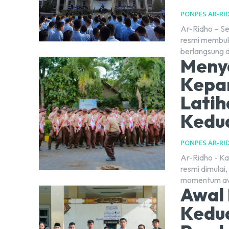
PONPES AR-RI
Ar-Ridho – Se
resmi membuk
berlangsung 
Meny
Kepa
Lati
Kedua
PONPES AR-RI
Ar-Ridho - Ka
resmi dimulai
momentum awa
Awal 
Kedua