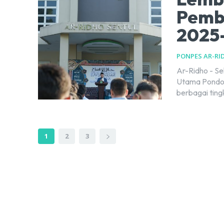
Pemb
2025
PONPES AR-RI
Ar-Ridho - S
Utama Pondok 
berbagai tingk
1
2
3