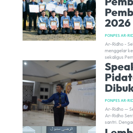
Pemb
Pemb
2026
PONPES AR-RI
Ar-Ridho - Se
menggelar k
sekaligus Pem
Speak
Pidat
Dibu
PONPES AR-RI
Ar-Ridho — Se
Ar-Ridho Sen
santri. Denga
Lemba