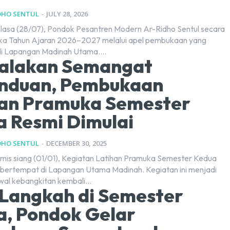
DHO SENTUL
-
JULY 28, 2026
lasa (28/07), Pondok Pesantren Modern Ar-Ridho Sentul secara
a Tahun Ajaran 2026–2027 melalui apel pembukaan yang
di Lapangan Madinah Utama....
alakan Semangat
nduan, Pembukaan
han Pramuka Semester
 Resmi Dimulai
DHO SENTUL
-
DECEMBER 30, 2025
mis siang (01/01), Kegiatan Latihan Pramuka Semester Kedua
, bertempat di Lapangan Utama Madinah. Kegiatan ini menjadi
l kebangkitan kembali...
Langkah di Semester
, Pondok Gelar